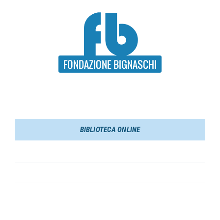
Salta
al
contenuto
Toggle
Navigation
HOME
BIBLIOTECA ONLINE
FONDAZIONE
Toggle
Navigation
ATTIVITA’
Italiano
BIBLIOTECA