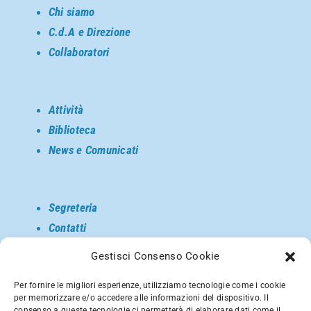
Chi siamo
C.d.A e Direzione
Collaboratori
Attività
Biblioteca
News e Comunicati
Segreteria
Contatti
Come raggiungerci
Gestisci Consenso Cookie
Privacy
Per fornire le migliori esperienze, utilizziamo tecnologie come i cookie
per memorizzare e/o accedere alle informazioni del dispositivo. Il
consenso a queste tecnologie ci permetterà di elaborare dati come il