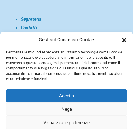
Segreteria
Contatti
Come raggiungerci
Gestisci Consenso Cookie
Privacy
Per fornire le migliori esperienze, utilizziamo tecnologie come i cookie
per memorizzare e/o accedere alle informazioni del dispositivo. Il
consenso a queste tecnologie ci permetterà di elaborare dati come il
comportamento di navigazione o ID unici su questo sito. Non
acconsentire o ritirare il consenso può influire negativamente su alcune
caratteristiche e funzioni.
Accetta
Nega
Fondazione Bignaschi Via Olmetto, 3 – 20123 Milano
(MI) – Tel. 02-8057718 – Fax: 02-8692565
Visualizza le preferenze
P.Iva 97015270156 – E-