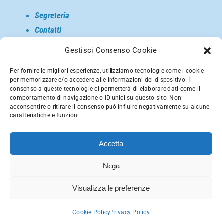
Segreteria
Contatti
Come raggiungerci
Gestisci Consenso Cookie
Privacy
Per fornire le migliori esperienze, utilizziamo tecnologie come i cookie
per memorizzare e/o accedere alle informazioni del dispositivo. Il
consenso a queste tecnologie ci permetterà di elaborare dati come il
comportamento di navigazione o ID unici su questo sito. Non
acconsentire o ritirare il consenso può influire negativamente su alcune
caratteristiche e funzioni.
Accetta
Nega
Fondazione Bignaschi Via Olmetto, 3 – 20123 Milano
(MI) – Tel. 02-8057718 – Fax: 02-8692565
Visualizza le preferenze
P.Iva 97015270156 – E-
mail:
segreteria@fondazionebignaschi.it
Cookie Policy
Privacy Policy